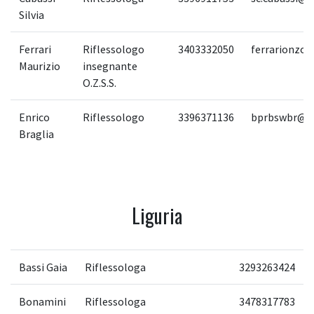
Silvia
Ferrari
Riflessologo
3403332050
ferrarionzo
Maurizio
insegnante
O.Z.S.S.
Enrico
Riflessologo
3396371136
bprbswbr@ti
Braglia
Liguria
Bassi Gaia
Riflessologa
3293263424
Bonamini
Riflessologa
3478317783