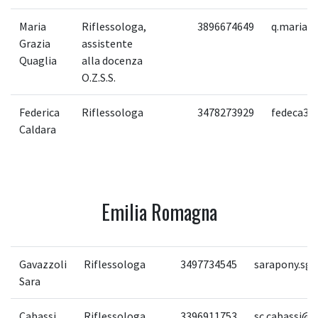
Maria
Riflessologa,
3896674649
q.mariag
Grazia
assistente
Quaglia
alla docenza
O.Z.S.S.
Federica
Riflessologa
3478273929
fedeca34
Caldara
Emilia Romagna
Gavazzoli
Riflessologa
3497734545
sarapony.sg
Sara
Cabassi
Riflessologa
3396911753
sc.cabassi@