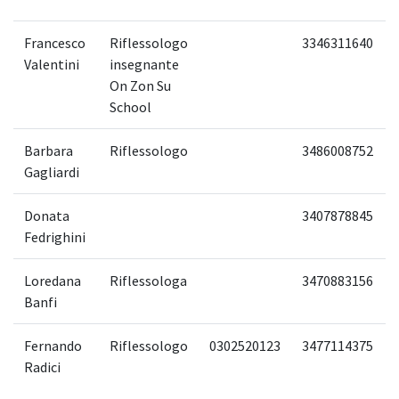
Francesco
Riflessologo
3346311640
Valentini
insegnante
On Zon Su
School
Barbara
Riflessologo
3486008752
Gagliardi
Donata
3407878845
Fedrighini
Loredana
Riflessologa
3470883156
Banfi
Fernando
Riflessologo
0302520123
3477114375
Radici