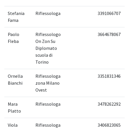
Stefania
Riflessologa
3391066707
Fama
Paolo
Riflessologo
3664678067
Fleba
On Zon Su
Diplomato
scuola di
Torino
Ornella
Riflessologa
3351831346
Bianchi
zona Milano
Ovest
Mara
Riflessologa
3478262292
Platto
Viola
Riflessologa
3406823065