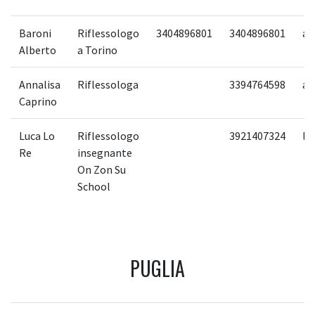
Baroni
Riflessologo
3404896801
3404896801
ab
Alberto
a Torino
Annalisa
Riflessologa
3394764598
an
Caprino
Luca Lo
Riflessologo
3921407324
lu
Re
insegnante
On Zon Su
School
PUGLIA