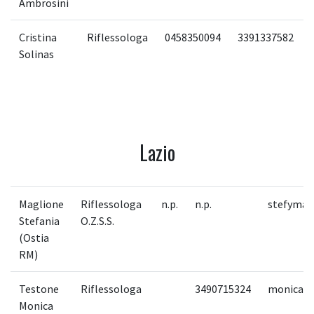
Ambrosini
Cristina
Riflessologa
0458350094
3391337582
Solinas
Lazio
Maglione
Riflessologa
n.p.
n.p.
stefymag
Stefania
O.Z.S.S.
(Ostia
RM)
Testone
Riflessologa
3490715324
monicat
Monica