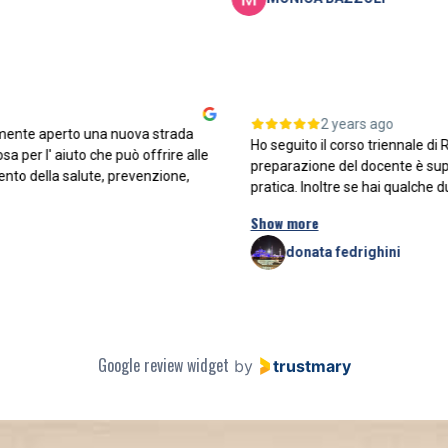
o
2 years ago
 sicuramente aperto una nuova strada
Ho seguito il corso trien
 preziosa per l' aiuto che può offrire alle
preparazione del docente
glioramento della salute, prevenzione,
pratica. Inoltre se hai qu
Show more
donata fedrighini
Google review widget
by
trustmary