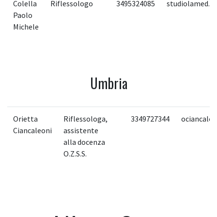
Colella
Riflessologo
3495324085
studiolamed.b
Paolo
Michele
Umbria
Orietta
Riflessologa,
3349727344
ociancaleo
Ciancaleoni
assistente
alla docenza
O.Z.S.S.